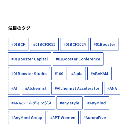
注目のタグ
#01BCF
#01BCF2023
#01BCF2024
#01Booster
#01Booster Capital
#01Booster Conference
#01Booster Studio
#100
#A.pla
#ABAKAM
#AI
#Alchemist
#Alchemist Accelerator
#ANA
#ANAホールディングス
#any style
#AnyMind
#AnyMind Group
#APT Women
#AuroraFive