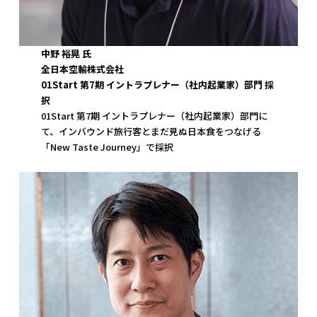
中野 裕晃 氏
全日本空輸株式会社
01Start 第7期 イントラプレナー（社内起業家）部門 採
択
01Start 第7期 イントラプレナー（社内起業家）部門に
て、インバウンド旅行客とまだ見ぬ日本食をつなげる
「New Taste Journey」で採択