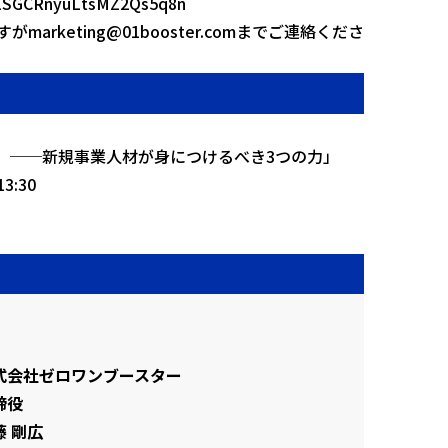
jj1SGCRnyuLtsMZ2Qs5q8n
arketing@01booster.comまでご連絡くださ
力」──新規事業人材が身につけるべき3つの力」
3:30
式会社ゼロワンブースター
締役
藤 剛広