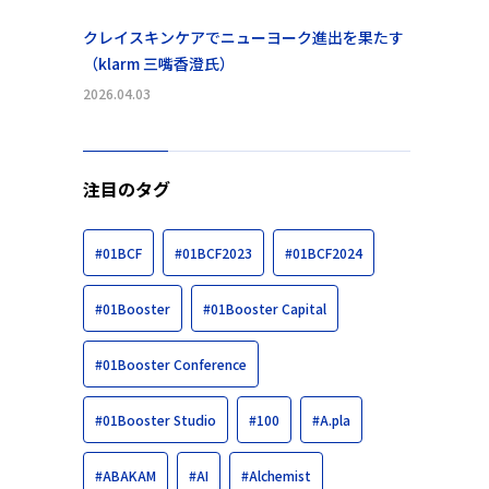
クレイスキンケアでニューヨーク進出を果たす
（klarm 三嘴香澄氏）
2026.04.03
注目のタグ
#01BCF
#01BCF2023
#01BCF2024
#01Booster
#01Booster Capital
#01Booster Conference
#01Booster Studio
#100
#A.pla
#ABAKAM
#AI
#Alchemist