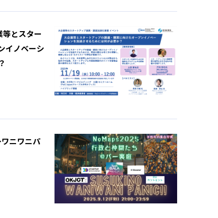
企業等とスター
ンイノベーシ
？
〜ワニワニパ