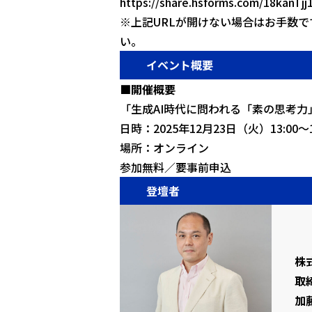
https://share.hsforms.com/18kanT
※上記URLが開けない場合はお手数ですがm
い。
イベント概要
■開催概要
「生成AI時代に問われる「素の思考
日時：2025年12月23日（火）13:00〜1
場所：オンライン
参加無料／要事前申込
登壇者
株
取
加