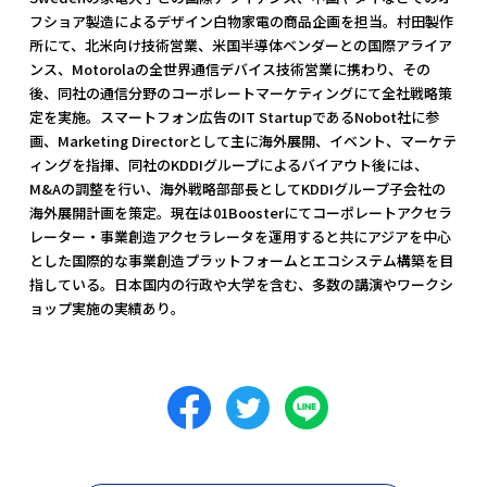
フショア製造によるデザイン白物家電の商品企画を担当。村田製作
所にて、北米向け技術営業、米国半導体ベンダーとの国際アライア
ンス、Motorolaの全世界通信デバイス技術営業に携わり、その
後、同社の通信分野のコーポレートマーケティングにて全社戦略策
定を実施。スマートフォン広告のIT StartupであるNobot社に参
画、Marketing Directorとして主に海外展開、イベント、マーケテ
ィングを指揮、同社のKDDIグループによるバイアウト後には、
M&Aの調整を行い、海外戦略部部長としてKDDIグループ子会社の
海外展開計画を策定。現在は01Boosterにてコーポレートアクセラ
レーター・事業創造アクセラレータを運用すると共にアジアを中心
とした国際的な事業創造プラットフォームとエコシステム構築を目
指している。日本国内の行政や大学を含む、多数の講演やワークシ
ョップ実施の実績あり。