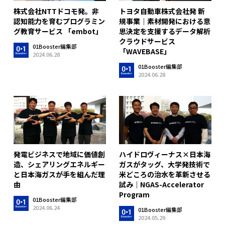
株式会社NTTドコモ発。非
トヨタ自動車株式会社発 新
認知能力を育むプログラミン
規事業｜素材開発における意
グ教育サービス 「embot」
思決定を支援するデータ解析
クラウドサービス
01Booster編集部
「WAVEBASE」
2024.06.28
01Booster編集部
2024.06.28
発電ビジネスで地域に価値創
ハイドロヴィーナス×日本海
造、シェアリングエネルギー
ガスがタッグ、大学発技術で
と日本海ガスが手を組んだ理
米どころの治水を革新させる
由
試み｜NGAS-Accelerator
Program
01Booster編集部
2024.06.24
01Booster編集部
2024.05.29