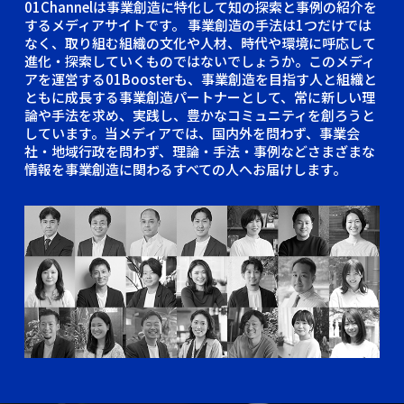
01Channelは事業創造に特化して知の探索と事例の紹介を
するメディアサイトです。
事業創造の手法は1つだけでは
なく、取り組む組織の文化や人材、時代や環境に呼応して
進化・探索していくものではないでしょうか。このメディ
アを運営する01Boosterも、事業創造を目指す人と組織と
ともに成長する事業創造パートナーとして、常に新しい理
論や手法を求め、実践し、豊かなコミュニティを創ろうと
しています。当メディアでは、国内外を問わず、事業会
社・地域行政を問わず、理論・手法・事例などさまざまな
情報を事業創造に関わるすべての人へお届けします。