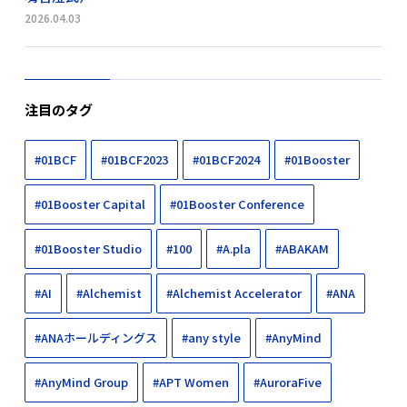
2026.04.03
注目のタグ
#01BCF
#01BCF2023
#01BCF2024
#01Booster
#01Booster Capital
#01Booster Conference
#01Booster Studio
#100
#A.pla
#ABAKAM
#AI
#Alchemist
#Alchemist Accelerator
#ANA
#ANAホールディングス
#any style
#AnyMind
#AnyMind Group
#APT Women
#AuroraFive