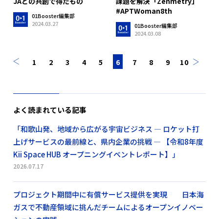
課題を解決「Zenmetry」
JAとの共創で得たもの
#APTWoman8th
01Booster編集部
2024.03.27
01Booster編集部
2024.03.08
1
2
3
4
5
6
7
8
9
10
よく読まれている記事
「和歌山発、地域から広がる宇宙ビジネス ― ロケット打
上げサービスの最前線と、県内企業の挑戦 ― 【令和8年度
Kii Space HUB オープニングイベントレポート】」
2026.07.17
プロジェクト期間中に有償サービス提供を実現 日本海
ガスで不動産領域に挑んだチームによるオープンイノベー