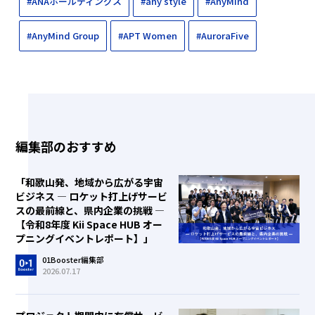
#ANAホールディングス
#any style
#AnyMind
#AnyMind Group
#APT Women
#AuroraFive
編集部のおすすめ
「和歌山発、地域から広がる宇宙
ビジネス ― ロケット打上げサービ
スの最前線と、県内企業の挑戦 ―
【令和8年度 Kii Space HUB オー
プニングイベントレポート】」
01Booster編集部
2026.07.17