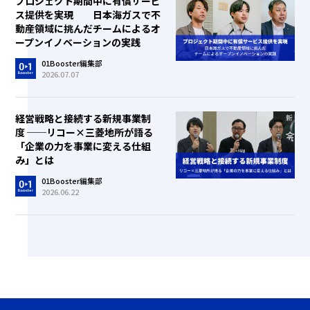
プロジェクト期間中に有償サービ
ス提供を実現 日本海ガスで不
動産領域に挑んだチームによるオ
ープンイノベーションの実践
01Booster編集部
2026.07.07
経営戦略と接続する新規事業制
度 ──リコー×三菱地所が語る
「企業の力を事業に変える仕組
み」とは
01Booster編集部
2026.06.22