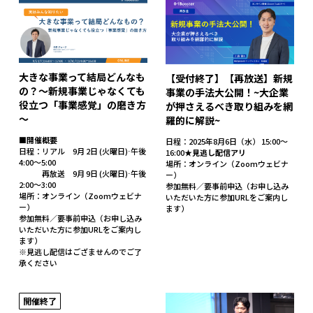
大きな事業って結局どんなも
【受付終了】【再放送】新規
の？～新規事業じゃなくても
事業の手法大公開！~大企業
役立つ「事業感覚」の磨き方
が押さえるべき取り組みを網
～
羅的に解説~
■開催概要
日程：2025年8月6日（水） 15:00〜
日程：リアル 9月 2日 (火曜日)⋅午後
16:00★
見逃し配信アリ
4:00～5:00
場所：オンライン（Zoomウェビナ
再放送 9月 9日 (火曜日)⋅午後
ー）
2:00～3:00
参加無料／要事前申込（お申し込み
場所：オンライン（Zoomウェビナ
いただいた方に参加URLをご案内し
ー）
ます）
参加無料／要事前申込（お申し込み
いただいた方に参加URLをご案内し
ます）
※見逃し配信はござませんのでご了
承ください
開催終了