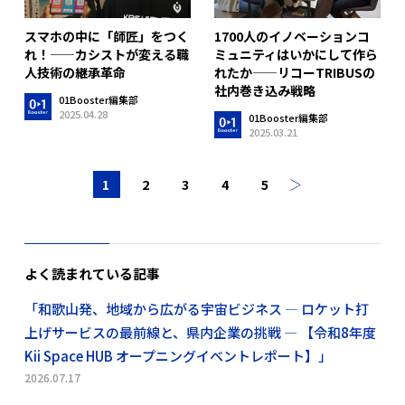
スマホの中に「師匠」をつく
1700人のイノベーションコ
れ！——カシストが変える職
ミュニティはいかにして作ら
人技術の継承革命
れたか——リコーTRIBUSの
社内巻き込み戦略
01Booster編集部
2025.04.28
01Booster編集部
2025.03.21
1
2
3
4
5
よく読まれている記事
「和歌山発、地域から広がる宇宙ビジネス ― ロケット打
上げサービスの最前線と、県内企業の挑戦 ― 【令和8年度
Kii Space HUB オープニングイベントレポート】」
2026.07.17