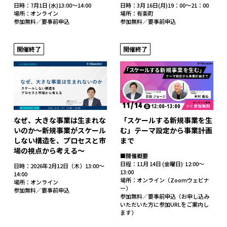
日時：7月1日 (水)13:00～14:00
日時：3月 16日(月)19：00～21：00
場所：オンライン
場所：有楽町
参加無料／要事前申込
参加無料／要事前申込
開催終了
開催終了
なぜ、大きな事業は生まれな
「スケールする新規事業を生
いのか～新規事業がスケール
む」テーマ設定から事業計画
しない構造を、プロセスと市
まで
場の視点から考える～
■開催概要
日程：11月 14日 (金曜日)⋅12:00～
日時：2026年2月12日（木）13:00〜
13:00
14:00
場所：オンライン（Zoomウェビナ
場所：オンライン
ー）
参加無料／要事前申込
参加無料／要事前申込（お申し込み
いただいた方に参加URLをご案内し
ます）