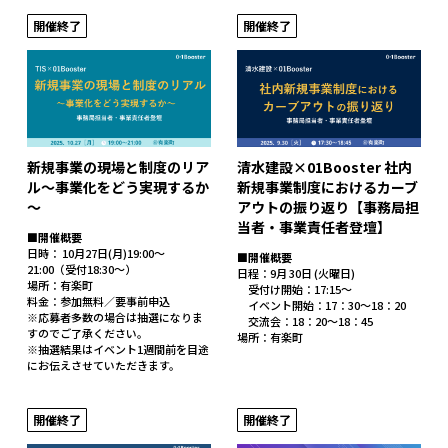
開催終了
開催終了
新規事業の現場と制度のリア
清水建設×01Booster 社内
ル～事業化をどう実現するか
新規事業制度におけるカーブ
～
アウトの振り返り【事務局担
当者・事業責任者登壇】
■開催概要
日時： 10月27日(月)19:00～
■開催概要
21:00（受付18:30～）
日程：9月 30日 (火曜日)
場所：有楽町
受付け開始：17:15～
料金：参加無料／要事前申込
イベント開始：17：30～18：20
※応募者多数の場合は抽選になりま
交流会：18：20～18：45
すのでご了承ください。
場所：有楽町
※抽選結果はイベント1週間前を目途
にお伝えさせていただきます。
開催終了
開催終了