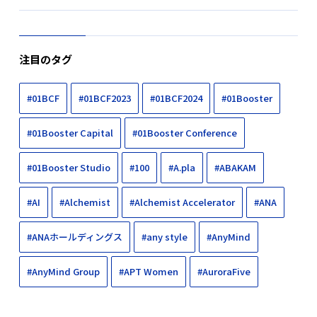
注目のタグ
#01BCF
#01BCF2023
#01BCF2024
#01Booster
#01Booster Capital
#01Booster Conference
#01Booster Studio
#100
#A.pla
#ABAKAM
#AI
#Alchemist
#Alchemist Accelerator
#ANA
#ANAホールディングス
#any style
#AnyMind
#AnyMind Group
#APT Women
#AuroraFive