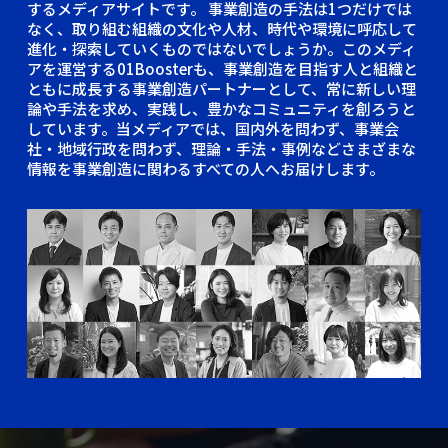
するメディアサイトです。
事業創造の手法は1つだけでは
なく、取り組む組織の文化や人材、時代や環境に呼応して
進化・探索していくものではないでしょうか。このメディ
アを運営する01Boosterも、事業創造を目指す人と組織と
ともに成長する事業創造パートナーとして、常に新しい理
論や手法を求め、実践し、豊かなコミュニティを創ろうと
しています。当メディアでは、国内外を問わず、事業会
社・地域行政を問わず、理論・手法・事例などさまざまな
情報を事業創造に関わるすべての人へお届けします。