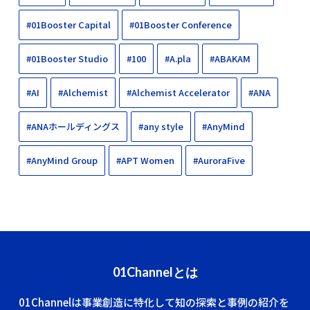
#01Booster Capital
#01Booster Conference
#01Booster Studio
#100
#A.pla
#ABAKAM
#AI
#Alchemist
#Alchemist Accelerator
#ANA
#ANAホールディングス
#any style
#AnyMind
#AnyMind Group
#APT Women
#AuroraFive
01Channelとは
01Channelは事業創造に特化して知の探索と事例の紹介を