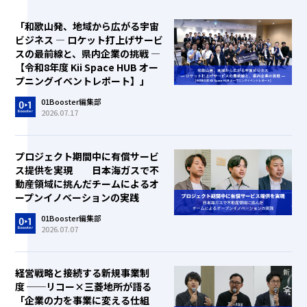
「和歌山発、地域から広がる宇宙
ビジネス ― ロケット打上げサービ
スの最前線と、県内企業の挑戦 ―
【令和8年度 Kii Space HUB オー
プニングイベントレポート】」
01Booster編集部
2026.07.17
プロジェクト期間中に有償サービ
ス提供を実現 日本海ガスで不
動産領域に挑んだチームによるオ
ープンイノベーションの実践
01Booster編集部
2026.07.07
経営戦略と接続する新規事業制
度 ──リコー×三菱地所が語る
「企業の力を事業に変える仕組