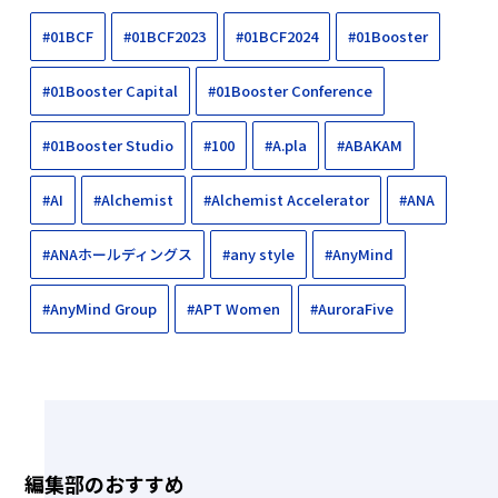
#01BCF
#01BCF2023
#01BCF2024
#01Booster
#01Booster Capital
#01Booster Conference
#01Booster Studio
#100
#A.pla
#ABAKAM
#AI
#Alchemist
#Alchemist Accelerator
#ANA
#ANAホールディングス
#any style
#AnyMind
#AnyMind Group
#APT Women
#AuroraFive
編集部のおすすめ