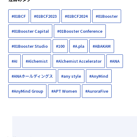
#01BCF
#01BCF2023
#01BCF2024
#01Booster
#01Booster Capital
#01Booster Conference
#01Booster Studio
#100
#A.pla
#ABAKAM
#AI
#Alchemist
#Alchemist Accelerator
#ANA
#ANAホールディングス
#any style
#AnyMind
#AnyMind Group
#APT Women
#AuroraFive