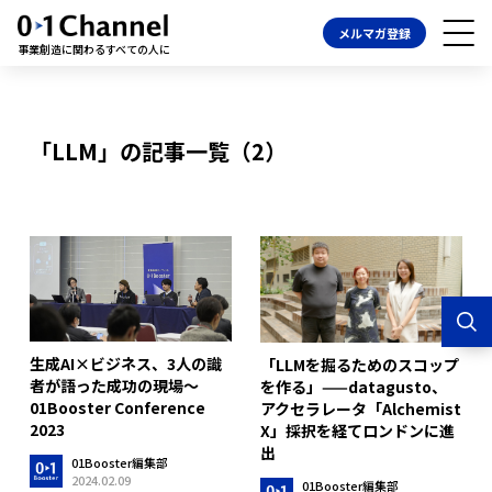
メルマガ登録
事業創造に関わるすべての人に
「LLM」の記事一覧（2）
生成AI×ビジネス、3人の識
「LLMを掘るためのスコップ
者が語った成功の現場〜
を作る」——datagusto、
01Booster Conference
アクセラレータ「Alchemist
2023
X」採択を経てロンドンに進
出
01Booster編集部
2024.02.09
01Booster編集部