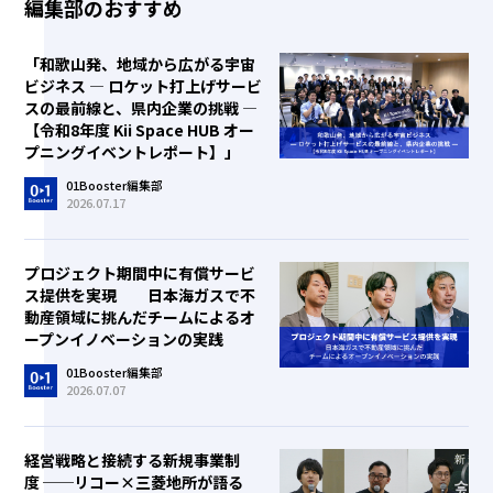
編集部のおすすめ
「和歌山発、地域から広がる宇宙
ビジネス ― ロケット打上げサービ
スの最前線と、県内企業の挑戦 ―
【令和8年度 Kii Space HUB オー
プニングイベントレポート】」
01Booster編集部
2026.07.17
プロジェクト期間中に有償サービ
ス提供を実現 日本海ガスで不
動産領域に挑んだチームによるオ
ープンイノベーションの実践
01Booster編集部
2026.07.07
経営戦略と接続する新規事業制
度 ──リコー×三菱地所が語る