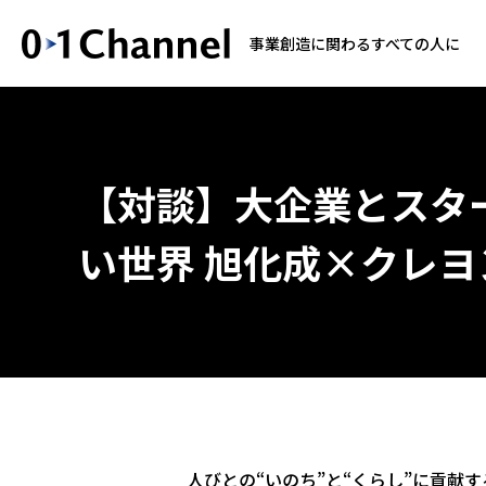
事業創造に関わるすべての人に
【対談】大企業とスタ
い世界 旭化成×クレ
人びとの“いのち”と“くらし”に貢献