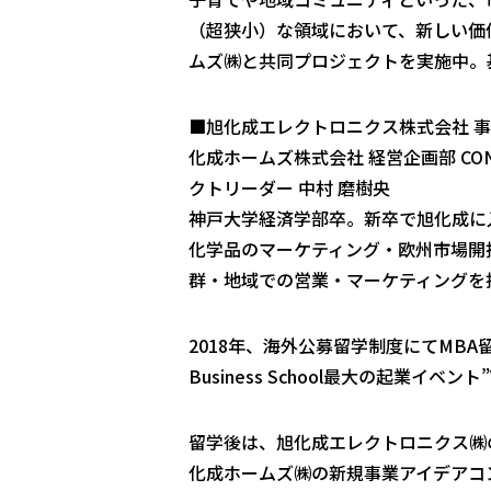
（超狭小）な領域において、新しい価
ムズ㈱と共同プロジェクトを実施中。基
■旭化成エレクトロニクス株式会社 
化成ホームズ株式会社 経営企画部 C
クトリーダー 中村 磨樹央
神戸大学経済学部卒。新卒で旭化成に
化学品のマーケティング・欧州市場開拓
群・地域での営業・マーケティングを
2018年、海外公募留学制度にてMB
Business School最大の起業イベン
留学後は、旭化成エレクトロニクス㈱
化成ホームズ㈱の新規事業アイデアコ