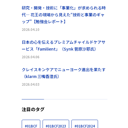
研究・開発・技術に「事業化」が求められる時
代― 花王の現場から見えた“技術と事業のギャ
ップ”【勉強会レポート】
2026.04.10
日本の心を伝えるプレミアムチャイルドケアサ
ービス「Familient」（Synk 菅原沙耶氏）
2026.04.06
クレイスキンケアでニューヨーク進出を果たす
（klarm 三嘴香澄氏）
2026.04.03
注目のタグ
#01BCF
#01BCF2023
#01BCF2024