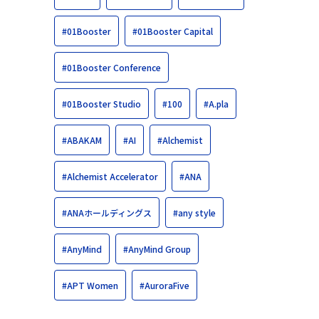
#01Booster
#01Booster Capital
#01Booster Conference
#01Booster Studio
#100
#A.pla
#ABAKAM
#AI
#Alchemist
#Alchemist Accelerator
#ANA
#ANAホールディングス
#any style
#AnyMind
#AnyMind Group
#APT Women
#AuroraFive