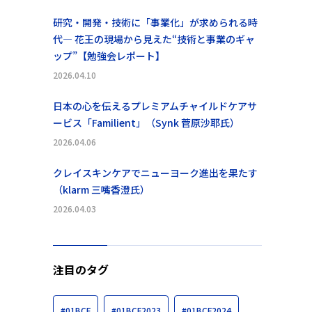
研究・開発・技術に「事業化」が求められる時
代― 花王の現場から見えた“技術と事業のギャ
ップ”【勉強会レポート】
2026.04.10
日本の心を伝えるプレミアムチャイルドケアサ
ービス「Familient」（Synk 菅原沙耶氏）
2026.04.06
クレイスキンケアでニューヨーク進出を果たす
（klarm 三嘴香澄氏）
2026.04.03
注目のタグ
#01BCF
#01BCF2023
#01BCF2024