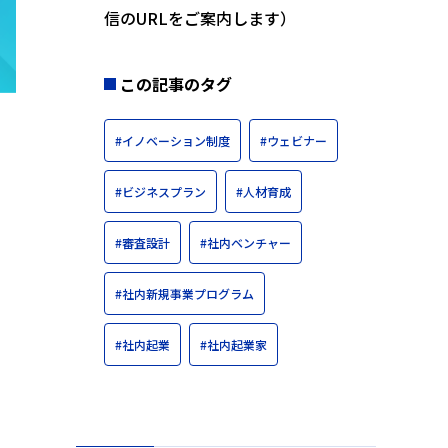
信のURLをご案内します）
この記事のタグ
#イノベーション制度
#ウェビナー
#ビジネスプラン
#人材育成
#審査設計
#社内ベンチャー
#社内新規事業プログラム
#社内起業
#社内起業家