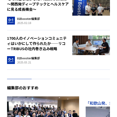
〜関西発ディープテックとヘルスケア
に見る成長機会〜
01Booster編集部
2025.02.18
1700人のイノベーションコミュニテ
ィはいかにして作られたか——リコ
ーTRIBUSの社内巻き込み戦略
01Booster編集部
2025.03.21
編集部のおすすめ
「和歌山発、地域か