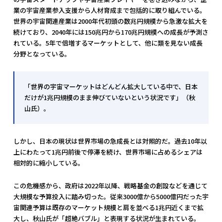
業の宇宙産業参入支援から人材育成まで包括的に取り組んでいる。
世界の宇宙関連産業は2000年代初頭の数兆円規模から急激な拡大を
続けており、2040年には150兆円から170兆円規模への成長が予測さ
れている。5年で倍増するマーケットとして、他に類を見ない成長
分野となっている。
「世界の宇宙マーケットはどんどん拡大している中で、日本
だけが1兆円規模のまま伸びていないという状況です」（秋
山氏）。
しかし、日本の現状は世界市場の急成長とは対照的だ。過去10年以
上にわたって1兆円前後で停滞を続け、世界市場に占めるシェアは
相対的に縮小している。
この危機感から、政府は2022年以降、戦略基金の創設などを通じて
大規模な予算投入に踏み切った。従来3000億から5000億円だった宇
宙関連予算は既存のマーケット規模と肩を並べる1兆円近くまで拡
大し、秋山氏が「超絶バブル」と表現する状況が生まれている。