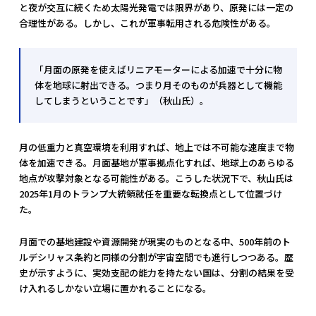
と夜が交互に続くため太陽光発電では限界があり、原発には一定の
合理性がある。しかし、これが軍事転用される危険性がある。
「月面の原発を使えばリニアモーターによる加速で十分に物
体を地球に射出できる。つまり月そのものが兵器として機能
してしまうということです」（秋山氏）。
月の低重力と真空環境を利用すれば、地上では不可能な速度まで物
体を加速できる。月面基地が軍事拠点化すれば、地球上のあらゆる
地点が攻撃対象となる可能性がある。こうした状況下で、秋山氏は
2025年1月のトランプ大統領就任を重要な転換点として位置づけ
た。
月面での基地建設や資源開発が現実のものとなる中、500年前のト
ルデシリャス条約と同様の分割が宇宙空間でも進行しつつある。歴
史が示すように、実効支配の能力を持たない国は、分割の結果を受
け入れるしかない立場に置かれることになる。