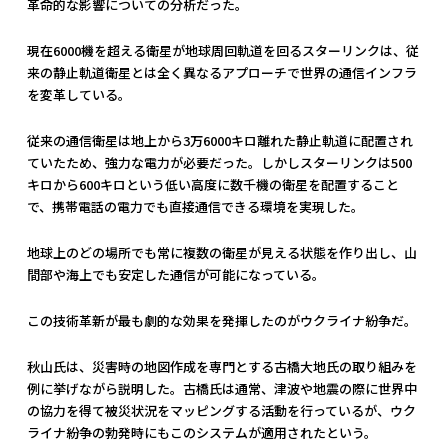
革命的な影響についての分析だった。
現在6000機を超える衛星が地球周回軌道を回るスターリンクは、従
来の静止軌道衛星とは全く異なるアプローチで世界の通信インフラ
を変革している。
従来の通信衛星は地上から3万6000キロ離れた静止軌道に配置され
ていたため、強力な電力が必要だった。しかしスターリンクは500
キロから600キロという低い高度に数千機の衛星を配置すること
で、携帯電話の電力でも直接通信できる環境を実現した。
地球上のどの場所でも常に複数の衛星が見える状態を作り出し、山
間部や海上でも安定した通信が可能になっている。
この技術革新が最も劇的な効果を発揮したのがウクライナ紛争だ。
秋山氏は、災害時の地図作成を専門とする古橋大地氏の取り組みを
例に挙げながら説明した。古橋氏は通常、津波や地震の際に世界中
の協力を得て被災状況をマッピングする活動を行っているが、ウク
ライナ紛争の勃発時にもこのシステムが適用されたという。