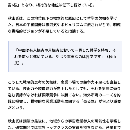
宙6強」となり、相対的な地位は低下し続けている。
秋山氏は、この地位低下の根本的な原因として哲学の欠如を挙げ
た。日本の宇宙開発は雰囲気やポピュリズムに流されがちで、明確
な戦略的ビジョンが不足していると指摘する。
「中国は有人探査や月探査において一貫した哲学を持ち、そ
れを粛々と進めている。やはり重要なのは哲学です」（秋山
氏）。
こうした戦略的思考の欠如は、商業市場での競争力不足にも直結し
ている。技術力や製造能力が向上したとしても、それを実際に売り
込む姿勢がなければ国際競争には勝てない。海外市場のニーズを的
確に把握し、積極的な営業活動を展開する「売る気」が何より重要
だという。
秋山氏は講演の最後に、地域からの宇宙産業参入の可能性を示唆し
た。研究開発では世界トップクラスの実績を持ちながら、産業化で