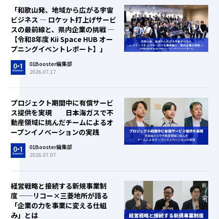
「和歌山発、地域から広がる宇宙
ビジネス ― ロケット打上げサービ
スの最前線と、県内企業の挑戦 ―
【令和8年度 Kii Space HUB オー
プニングイベントレポート】」
01Booster編集部
2026.07.17
プロジェクト期間中に有償サービ
ス提供を実現 日本海ガスで不
動産領域に挑んだチームによるオ
ープンイノベーションの実践
01Booster編集部
2026.07.07
経営戦略と接続する新規事業制
度 ──リコー×三菱地所が語る
「企業の力を事業に変える仕組
み」とは