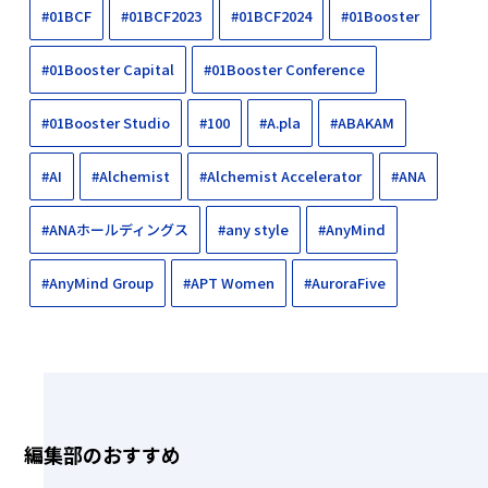
#01BCF
#01BCF2023
#01BCF2024
#01Booster
#01Booster Capital
#01Booster Conference
#01Booster Studio
#100
#A.pla
#ABAKAM
#AI
#Alchemist
#Alchemist Accelerator
#ANA
#ANAホールディングス
#any style
#AnyMind
#AnyMind Group
#APT Women
#AuroraFive
編集部のおすすめ