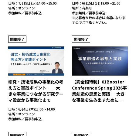
日時：7月15日 (水)14:00～15:00
日時：6月15日 (月)19:00～21:00
場所：オンライン
場所：有楽町
参加無料／要事前申込
参加無料／要事前申込
※応募者多数の場合は抽選になりま
すのでご了承ください。
開催終了
開催終了
研究・技術成果の事業化の考
【完全招待制】01Booster
え方と実践ポイント── 大
Conference Spring 2026事
きな事業につながる研究テー
業創造の思想と実践 ― 大き
マ設定から事業化まで
な事業を生み出すために ―
日時：6月4日 (木)13:00～14:00
場所：オンライン
参加無料／要事前申込
開催終了
開催終了