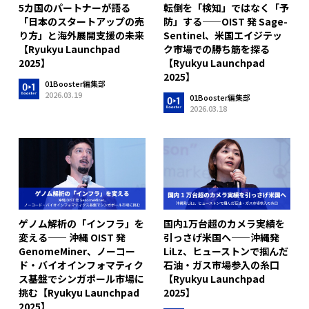
5カ国のパートナーが語る
転倒を「検知」ではなく「予
「日本のスタートアップの売
防」する——OIST 発 Sage-
り方」と海外展開支援の未来
Sentinel、米国エイジテッ
【Ryukyu Launchpad
ク市場での勝ち筋を探る
2025】
【Ryukyu Launchpad
2025】
01Booster編集部
2026.03.19
01Booster編集部
2026.03.18
ゲノム解析の「インフラ」を
国内1万台超のカメラ実績を
変える—— 沖縄 OIST 発
引っさげ米国へ——沖縄発
GenomeMiner、ノーコー
LiLz、ヒューストンで掴んだ
ド・バイオインフォマティク
石油・ガス市場参入の糸口
ス基盤でシンガポール市場に
【Ryukyu Launchpad
挑む【Ryukyu Launchpad
2025】
2025】