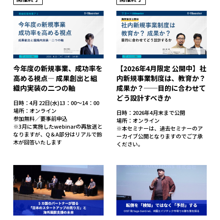
今年度の新規事業、成功率を
【2026年4月限定 公開中】社
高める視点― 成果創出と組
内新規事業制度は、教育か？
織内実装の二つの軸
成果か？──目的に合わせて
どう設計すべきか
日時：4月 22日(水)13：00～14：00
場所：オンライン
日時：2026年4月末まで公開
参加無料／要事前申込
場所：オンライン
※3月に実施したwebinarの再放送と
※本セミナーは、過去セミナーのア
なりますが、Q＆A部分はリアルで鈴
ーカイブ公開となりますのでご了承
木が回答いたします
ください。