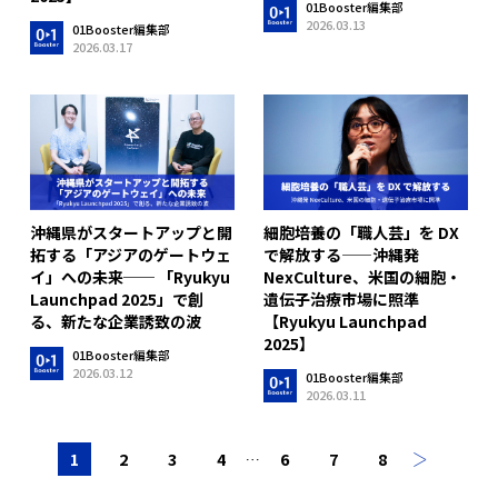
01Booster編集部
2026.03.13
01Booster編集部
2026.03.17
細胞培養の「職人芸」を DX
沖縄県がスタートアップと開
で解放する——沖縄発
拓する「アジアのゲートウェ
NexCulture、米国の細胞・
イ」への未来── 「Ryukyu
遺伝子治療市場に照準
Launchpad 2025」で創
【Ryukyu Launchpad
る、新たな企業誘致の波
2025】
01Booster編集部
2026.03.12
01Booster編集部
2026.03.11
1
2
3
4
6
7
8
…