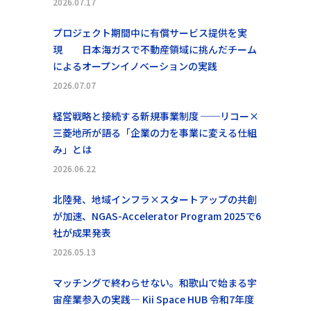
2026.07.17
ヨ
プロジェクト期間中に有償サービス提供を実
現 日本海ガスで不動産領域に挑んだチーム
によるオープンイノベーションの実践
2026.07.07
経営戦略と接続する新規事業制度 ──リコー×
三菱地所が語る「企業の力を事業に変える仕組
み」とは
2026.06.22
北陸発、地域インフラ×スタートアップの共創
が加速、NGAS-Accelerator Program 2025で6
社が成果発表
2026.05.13
マッチングで終わらせない。和歌山で始まる宇
宙産業参入の実践― Kii Space HUB 令和7年度