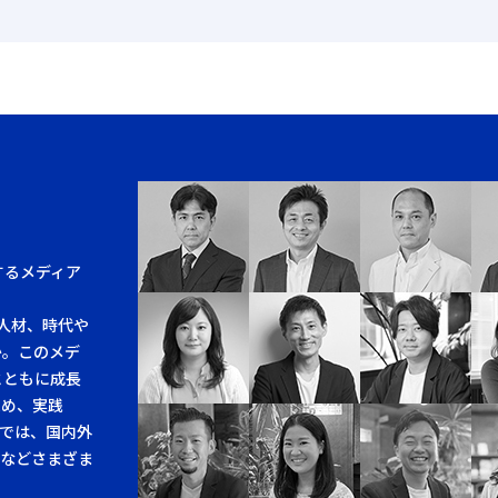
するメディア
人材、時代や
か。このメデ
とともに成長
求め、実践
では、国内外
例などさまざま