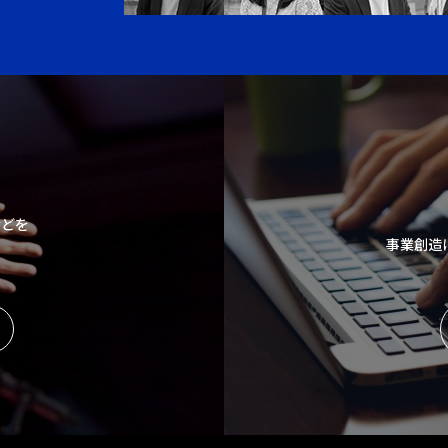
などを
事業創造
。