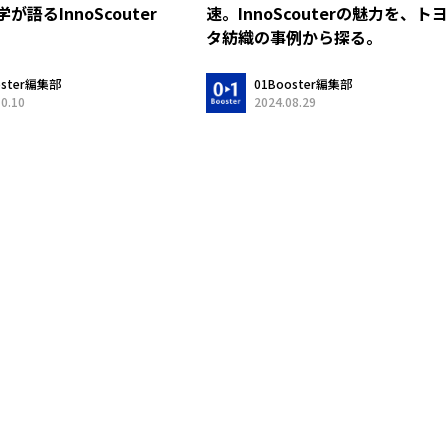
語るInnoScouter
速。InnoScouterの魅力を、ト
タ紡織の事例から探る。
oster編集部
01Booster編集部
10.10
2024.08.29