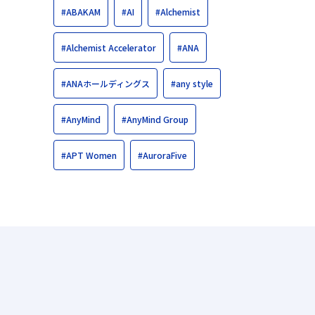
#ABAKAM
#AI
#Alchemist
#Alchemist Accelerator
#ANA
#ANAホールディングス
#any style
#AnyMind
#AnyMind Group
#APT Women
#AuroraFive