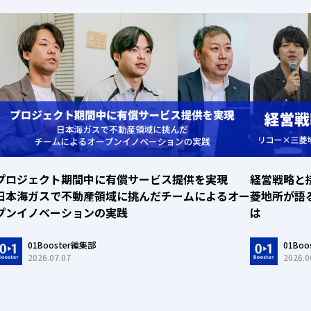
プロジェクト期間中に有償サービス提供を実現
経営戦略と
日本海ガスで不動産領域に挑んだチームによるオー
菱地所が語
プンイノベーションの実践
は
01Booster編集部
01Bo
2026.07.07
2026.0