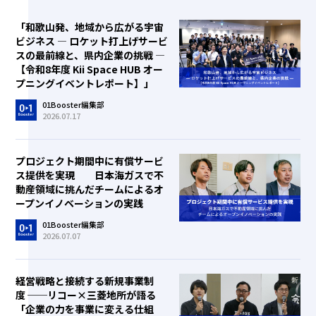
「和歌山発、地域から広がる宇宙
ビジネス ― ロケット打上げサービ
スの最前線と、県内企業の挑戦 ―
【令和8年度 Kii Space HUB オー
プニングイベントレポート】」
01Booster編集部
2026.07.17
プロジェクト期間中に有償サービ
ス提供を実現 日本海ガスで不
動産領域に挑んだチームによるオ
ープンイノベーションの実践
01Booster編集部
2026.07.07
経営戦略と接続する新規事業制
度 ──リコー×三菱地所が語る
「企業の力を事業に変える仕組