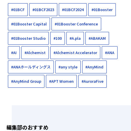
#01BCF
#01BCF2023
#01BCF2024
#01Booster
#01Booster Capital
#01Booster Conference
#01Booster Studio
#100
#A.pla
#ABAKAM
#AI
#Alchemist
#Alchemist Accelerator
#ANA
#ANAホールディングス
#any style
#AnyMind
#AnyMind Group
#APT Women
#AuroraFive
編集部のおすすめ