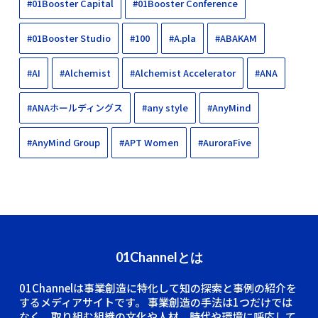
#01Booster Capital
#01Booster Conference
#01Booster Studio
#100
#A.pla
#ABAKAM
#AI
#Alchemist
#Alchemist Accelerator
#ANA
#ANAホールディングス
#any style
#AnyMind
#AnyMind Group
#APT Women
#AuroraFive
01Channelとは
01Channelは事業創造に特化して知の探索と事例の紹介を
するメディアサイトです。
事業創造の手法は1つだけでは
なく、取り組む組織の文化や人材、時代や環境に呼応して