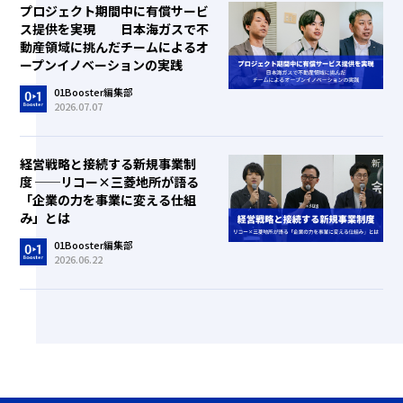
プロジェクト期間中に有償サービ
ス提供を実現 日本海ガスで不
動産領域に挑んだチームによるオ
ープンイノベーションの実践
01Booster編集部
2026.07.07
経営戦略と接続する新規事業制
度 ──リコー×三菱地所が語る
「企業の力を事業に変える仕組
み」とは
01Booster編集部
2026.06.22