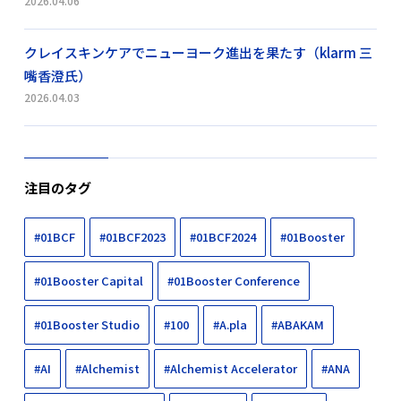
2026.04.06
クレイスキンケアでニューヨーク進出を果たす（klarm 三
嘴香澄氏）
2026.04.03
注目のタグ
#01BCF
#01BCF2023
#01BCF2024
#01Booster
#01Booster Capital
#01Booster Conference
#01Booster Studio
#100
#A.pla
#ABAKAM
#AI
#Alchemist
#Alchemist Accelerator
#ANA