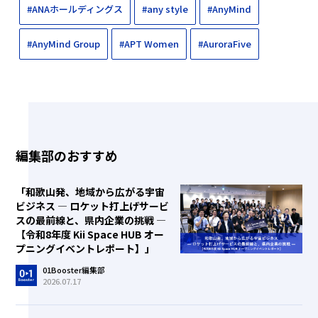
#ANAホールディングス
#any style
#AnyMind
#AnyMind Group
#APT Women
#AuroraFive
編集部のおすすめ
「和歌山発、地域から広がる宇宙
ビジネス ― ロケット打上げサービ
スの最前線と、県内企業の挑戦 ―
【令和8年度 Kii Space HUB オー
プニングイベントレポート】」
01Booster編集部
2026.07.17