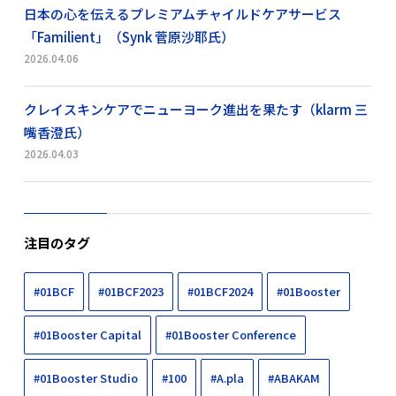
日本の心を伝えるプレミアムチャイルドケアサービス
「Familient」（Synk 菅原沙耶氏）
2026.04.06
クレイスキンケアでニューヨーク進出を果たす（klarm 三
嘴香澄氏）
2026.04.03
注目のタグ
#01BCF
#01BCF2023
#01BCF2024
#01Booster
#01Booster Capital
#01Booster Conference
#01Booster Studio
#100
#A.pla
#ABAKAM