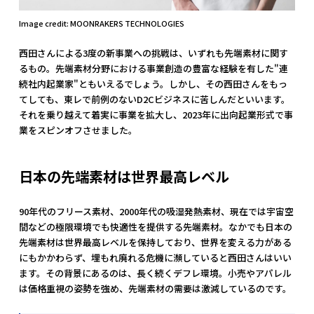
Image credit: MOONRAKERS TECHNOLOGIES
西田さんによる3度の新事業への挑戦は、いずれも先端素材に関す
るもの。先端素材分野における事業創造の豊富な経験を有した"連
続社内起業家"ともいえるでしょう。しかし、その西田さんをもっ
てしても、東レで前例のないD2Cビジネスに苦しんだといいます。
それを乗り越えて着実に事業を拡大し、2023年に出向起業形式で事
業をスピンオフさせました。
日本の先端素材は世界最高レベル
90年代のフリース素材、2000年代の吸湿発熱素材、現在では宇宙空
間などの極限環境でも快適性を提供する先端素材。なかでも日本の
先端素材は世界最高レベルを保持しており、世界を変える力がある
にもかかわらず、埋もれ廃れる危機に瀕していると西田さんはいい
ます。その背景にあるのは、長く続くデフレ環境。小売やアパレル
は価格重視の姿勢を強め、先端素材の需要は激減しているのです。