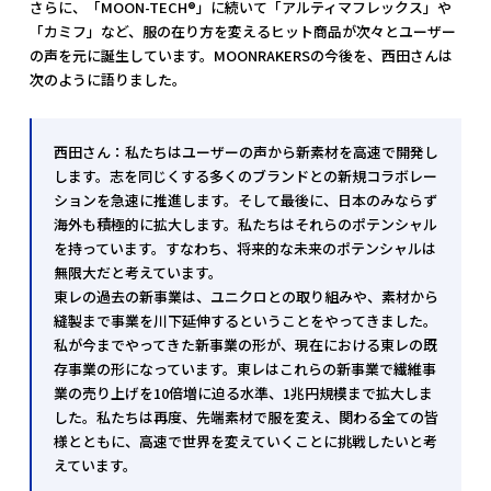
さらに、「MOON-TECH®︎」に続いて「アルティマフレックス」や
「カミフ」など、服の在り方を変えるヒット商品が次々とユーザー
の声を元に誕生しています。MOONRAKERSの今後を、西田さんは
次のように語りました。
西田さん：私たちはユーザーの声から新素材を高速で開発し
します。志を同じくする多くのブランドとの新規コラボレー
ションを急速に推進します。そして最後に、日本のみならず
海外も積極的に拡大します。私たちはそれらのポテンシャル
を持っています。すなわち、将来的な未来のポテンシャルは
無限大だと考えています。
東レの過去の新事業は、ユニクロとの取り組みや、素材から
縫製まで事業を川下延伸するということをやってきました。
私が今までやってきた新事業の形が、現在における東レの既
存事業の形になっています。東レはこれらの新事業で繊維事
業の売り上げを10倍増に迫る水準、1兆円規模まで拡大しま
した。私たちは再度、先端素材で服を変え、関わる全ての皆
様とともに、高速で世界を変えていくことに挑戦したいと考
えています。