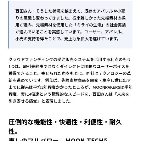
西田さん：そうした状況を踏まえて、既存のアパレルや小売
りの意識も変わってきました。従来難しかった先端素材の採
用が進み、先端素材を使用した「ミライの生活」の社会実装
が進んでいることを実感しています。ユーザー、アパレル、
小売の支持を得たことで、売上も急拡大を遂げています。
クラウドファンディングの受注販売システムを活用する利点のもう
1つは、取引先経由ではなくダイレクトに明瞭なユーザーボイスを
獲得できること。寄せられた声をもとに、同社はテクノロジーの革
新を進めています。例えば、先端素材商品を開発・生産し世に出す
までに従来は平均2年程度かかったところが、MOONRAKERSは半年
程度。実に4倍速という驚異的なスピードを、西田さんは「未来を
引き寄せる感覚」と表現しました。
圧倒的な機能性・快適性・利便性・耐久
性。
東レのフルパワー、MOON-TECH®︎