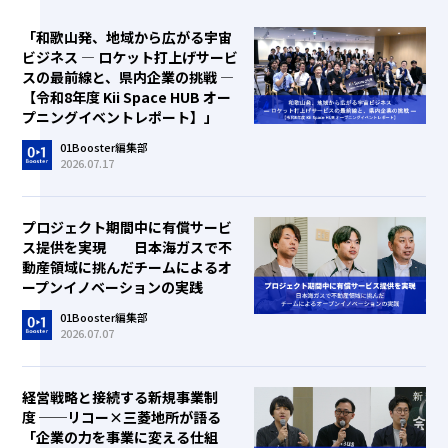
「和歌山発、地域から広がる宇宙
ビジネス ― ロケット打上げサービ
スの最前線と、県内企業の挑戦 ―
【令和8年度 Kii Space HUB オー
プニングイベントレポート】」
01Booster編集部
2026.07.17
プロジェクト期間中に有償サービ
ス提供を実現 日本海ガスで不
動産領域に挑んだチームによるオ
ープンイノベーションの実践
01Booster編集部
2026.07.07
経営戦略と接続する新規事業制
度 ──リコー×三菱地所が語る
「企業の力を事業に変える仕組