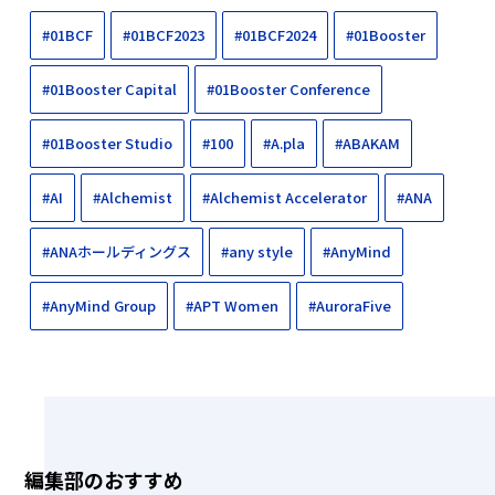
#01BCF
#01BCF2023
#01BCF2024
#01Booster
#01Booster Capital
#01Booster Conference
#01Booster Studio
#100
#A.pla
#ABAKAM
#AI
#Alchemist
#Alchemist Accelerator
#ANA
#ANAホールディングス
#any style
#AnyMind
#AnyMind Group
#APT Women
#AuroraFive
編集部のおすすめ