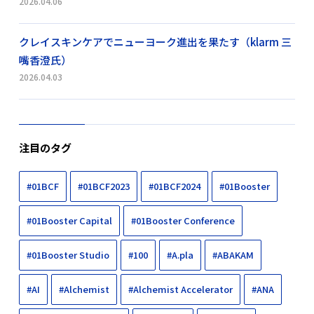
2026.04.06
クレイスキンケアでニューヨーク進出を果たす（klarm 三
嘴香澄氏）
2026.04.03
注目のタグ
#01BCF
#01BCF2023
#01BCF2024
#01Booster
#01Booster Capital
#01Booster Conference
#01Booster Studio
#100
#A.pla
#ABAKAM
#AI
#Alchemist
#Alchemist Accelerator
#ANA