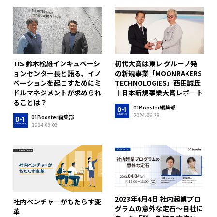
TIS 鈴木松雄インキュベーシ
初代大賞は東レ グループ発
ョンセンター長と語る、イノ
の新規事業「MOONRAKERS
ベーションを起こすためにミ
TECHNOLOGIES」西田誠氏
ドルマネジメントが求められ
｜日本新規事業大賞レポート
ることは？
01Booster編集部
2024.06.28
01Booster編集部
2024.09.03
2023年4月4日 社内起業プロ
社内ベンチャーがもたらす変
グラムの意外な定石～自社に
革