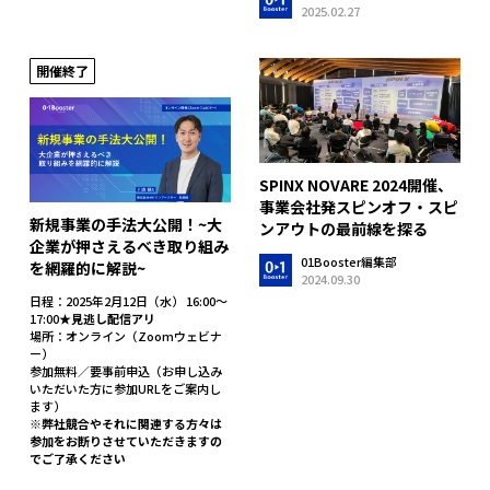
2025.02.27
開催終了
SPINX NOVARE 2024開催、
事業会社発スピンオフ・スピ
新規事業の手法大公開！~大
ンアウトの最前線を探る
企業が押さえるべき取り組み
01Booster編集部
を網羅的に解説~
2024.09.30
日程：2025年2月12日（水） 16:00〜
17:00★
見逃し配信アリ
場所：オンライン（Zoomウェビナ
ー）
参加無料／要事前申込（お申し込み
いただいた方に参加URLをご案内し
ます）
※弊社競合やそれに関連する方々は
参加をお断りさせていただきますの
でご了承ください