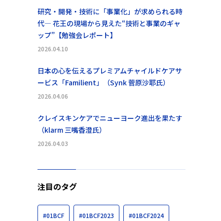
研究・開発・技術に「事業化」が求められる時
代― 花王の現場から見えた“技術と事業のギャ
ップ”【勉強会レポート】
2026.04.10
日本の心を伝えるプレミアムチャイルドケアサ
ービス「Familient」（Synk 菅原沙耶氏）
2026.04.06
クレイスキンケアでニューヨーク進出を果たす
（klarm 三嘴香澄氏）
2026.04.03
注目のタグ
#01BCF
#01BCF2023
#01BCF2024