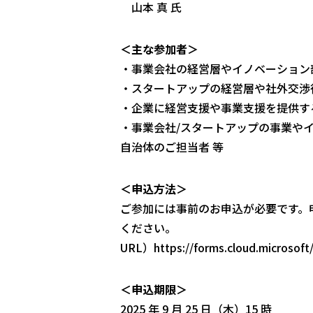
山本 真 氏
＜主な参加者＞
・事業会社の経営層やイノベーション
・スタートアップの経営層や社外交渉
・企業に経営支援や事業支援を提供す
・事業会社/スタートアップの事業や
自治体のご担当者 等
＜申込方法＞
ご参加には事前のお申込が必要です。
ください。
URL）https://forms.cloud.microsof
＜申込期限＞
2025 年 9 月 25 日（木）15 時