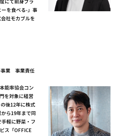
度にて前身ブラ
ヒーを食べる-」事
式会社モカブルを
dence事業 事業責任
本能率協会コン
門を対象に経営
の後12年に株式
業から19年まで同
で手軽に野菜・フ
ス「OFFICE