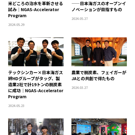
米どころの治水を革新させる
——日本海ガスのオープンイ
試み｜NGAS-Accelerator
ノベーションが目指すもの
Program
2024.05.27
2024.05.29
テックシンカー×日本海ガス
農業で脱炭素、フェイガーが
絆HDグループがタッグ、製
JAとの共創で得たもの
造業2社で計19トンの脱炭素
2024.03.27
に成功｜NGAS-Accelerator
Program
2024.05.23