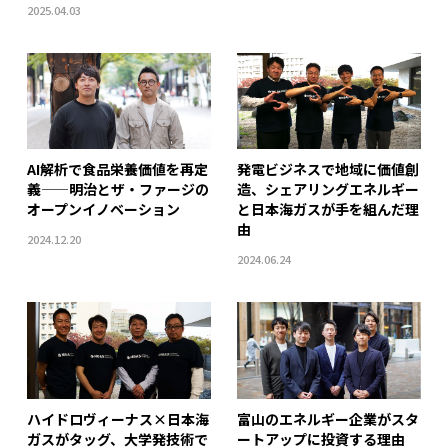
2025.04.03
AI解析で食品栄養価値を再定
発電ビジネスで地域に価値創
義——明治とザ・ファージの
造、シェアリングエネルギー
オープンイノベーション
と日本海ガスが手を組んだ理
由
2024.12.20
2024.06.24
ハイドロヴィーナス×日本海
富山のエネルギー企業がスタ
ガスがタッグ、大学発技術で
ートアップに投資する理由