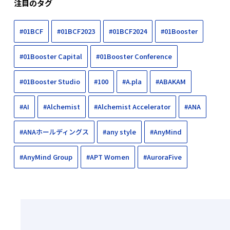
注目のタグ
#01BCF
#01BCF2023
#01BCF2024
#01Booster
#01Booster Capital
#01Booster Conference
#01Booster Studio
#100
#A.pla
#ABAKAM
#AI
#Alchemist
#Alchemist Accelerator
#ANA
#ANAホールディングス
#any style
#AnyMind
#AnyMind Group
#APT Women
#AuroraFive