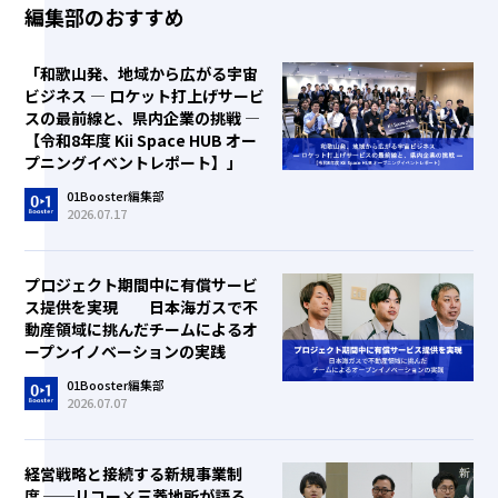
編集部のおすすめ
「和歌山発、地域から広がる宇宙
ビジネス ― ロケット打上げサービ
スの最前線と、県内企業の挑戦 ―
【令和8年度 Kii Space HUB オー
プニングイベントレポート】」
01Booster編集部
2026.07.17
プロジェクト期間中に有償サービ
ス提供を実現 日本海ガスで不
動産領域に挑んだチームによるオ
ープンイノベーションの実践
01Booster編集部
2026.07.07
経営戦略と接続する新規事業制
度 ──リコー×三菱地所が語る