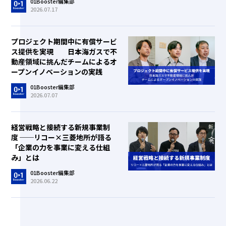
01Booster編集部
2026.07.17
プロジェクト期間中に有償サービ
ス提供を実現 日本海ガスで不
動産領域に挑んだチームによるオ
ープンイノベーションの実践
01Booster編集部
2026.07.07
経営戦略と接続する新規事業制
度 ──リコー×三菱地所が語る
「企業の力を事業に変える仕組
み」とは
01Booster編集部
2026.06.22