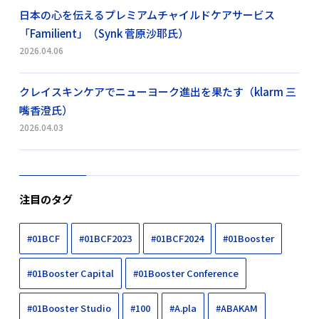
日本の心を伝えるプレミアムチャイルドケアサービス
「Familient」（Synk 菅原沙耶氏）
2026.04.06
クレイスキンケアでニューヨーク進出を果たす（klarm 三
嘴香澄氏）
2026.04.03
注目のタグ
#01BCF
#01BCF2023
#01BCF2024
#01Booster
#01Booster Capital
#01Booster Conference
#01Booster Studio
#100
#A.pla
#ABAKAM