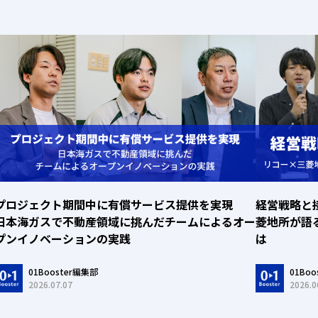
プロジェクト期間中に有償サービス提供を実現
経営戦略と
日本海ガスで不動産領域に挑んだチームによるオー
菱地所が語
プンイノベーションの実践
は
01Booster編集部
01Bo
2026.07.07
2026.0