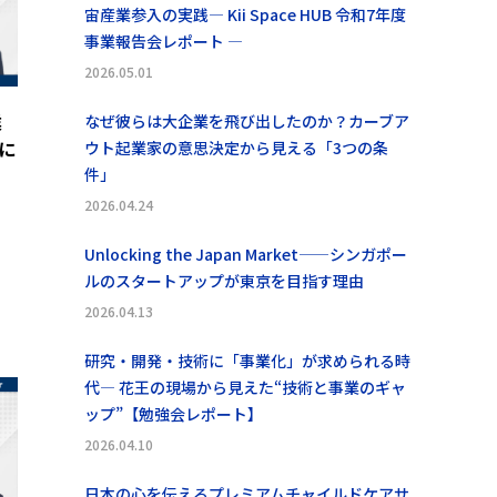
宙産業参入の実践― Kii Space HUB 令和7年度
事業報告会レポート ―
2026.05.01
業
なぜ彼らは大企業を飛び出したのか？カーブア
に
ウト起業家の意思決定から見える「3つの条
件」
2026.04.24
Unlocking the Japan Market——シンガポー
ルのスタートアップが東京を目指す理由
2026.04.13
研究・開発・技術に「事業化」が求められる時
代― 花王の現場から見えた“技術と事業のギャ
ップ”【勉強会レポート】
2026.04.10
日本の心を伝えるプレミアムチャイルドケアサ