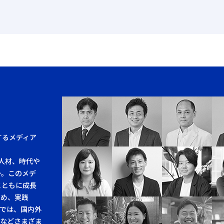
するメディア
人材、時代や
か。このメデ
とともに成長
求め、実践
では、国内外
例などさまざま