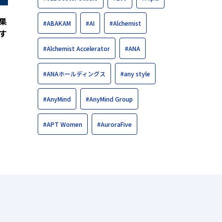
果
#ABAKAM
#AI
#Alchemist
す
#Alchemist Accelerator
#ANA
#ANAホールディングス
#any style
#AnyMind
#AnyMind Group
#APT Women
#AuroraFive