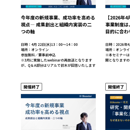
今年度の新規事業、成功率を高める
【2026年
視点― 成果創出と組織内実装の二
事業制度は
つの軸
目的に合わ
日時：4月 22日(水)13：00～14：00
日時：2026年
場所：オンライン
場所：オンライ
参加無料／要事前申込
※本セミナーは
※3月に実施したwebinarの再放送となります
開となりますの
が、Q＆A部分はリアルで鈴木が回答いたします
開催終了
開催終了