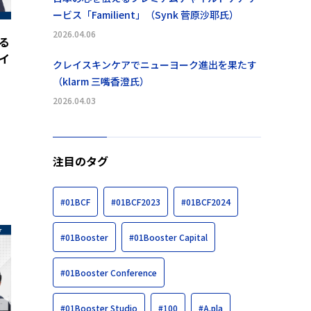
ービス「Familient」（Synk 菅原沙耶氏）
2026.04.06
る
イ
クレイスキンケアでニューヨーク進出を果たす
（klarm 三嘴香澄氏）
2026.04.03
注目のタグ
#01BCF
#01BCF2023
#01BCF2024
#01Booster
#01Booster Capital
#01Booster Conference
#01Booster Studio
#100
#A.pla