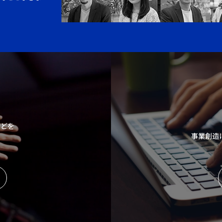
などを
事業創造
。